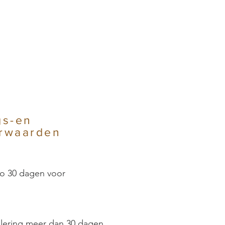
gs-en
orwaarden
do 30 dagen voor
ulering meer dan 30 dagen