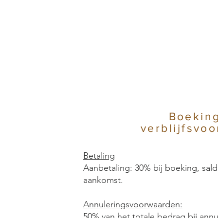
Boekin
verblijfsvo
Betaling
Aanbetaling: 30% bij boeking, sal
aankomst.
Annuleringsvoorwaarden:
50% van het totale bedrag bij ann