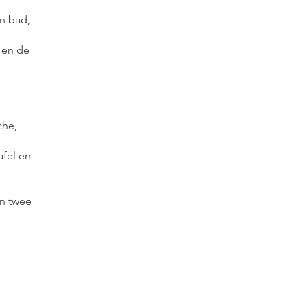
n bad,
 en de
che,
fel en
jn twee