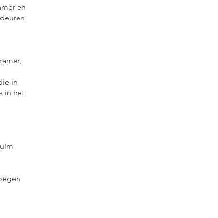
kamer en
 deuren
kamer,
ie in
 in het
ruim
voegen
,