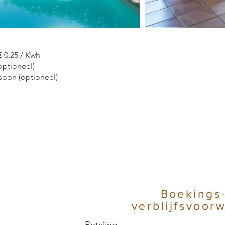
€ 0,25 / Kwh
optioneel)
soon (optioneel)
Boekings
verblijfsvoor