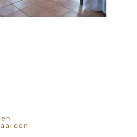
-en
waarden