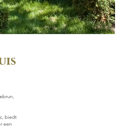
uis
uebrun,
c, biedt
r een