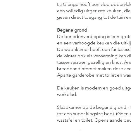
La Grange heeft een vloeroppervla
een volledig uitgeruste keuken, di
geven direct toegang tot de tuin en 
Begane grond
De benedenverdieping is een grot
en een verhoogde keuken die uitki
De woonkamer heeft een fantastische
de winter ook als verwarming kan d
tussenseizoen gezellig en knus. An
breedbandinternet maken deze acc
Aparte garderobe met toilet en wast
De keuken is modern en goed uitge
werkblad.
Slaapkamer op de begane grond - 
tot een super kingsize bed). (Geen
wastafel en toilet. Openslaande deu