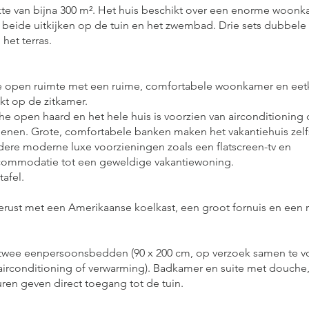
kte van bijna 300 m². Het huis beschikt over een enorme woon
e beide uitkijken op de tuin en het zwembad. Drie sets dubbele
het terras.
e open ruimte met een ruime, comfortabele woonkamer en eet
jkt op de zitkamer.
 open haard en het hele huis is voorzien van airconditioning d
ienen. Grote, comfortabele banken maken het vakantiehuis zelfs
dere moderne luxe voorzieningen zoals een flatscreen-tv en
ommodatie tot een geweldige vakantiewoning.
afel.
rust met een Amerikaanse koelkast, een groot fornuis en een 
twee eenpersoonsbedden (90 x 200 cm, op verzoek samen te 
 airconditioning of verwarming). Badkamer en suite met douche
ren geven direct toegang tot de tuin.